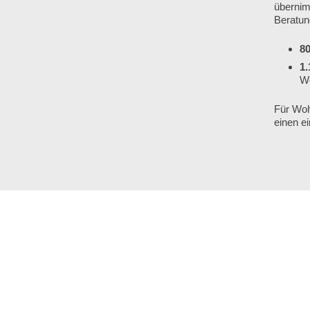
überni
Beratun
8
1.
Wo
Für Woh
einen e