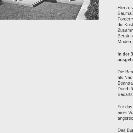
Hierzu 
Baumaßn
Förderm
die Kost
Zusamme
Beratung
Moderni
In der 
ausgehä
Die Ber
als Nac
Beantra
Durchfü
Bedarfs
Für das
einer Vo
angerec
Das Bun