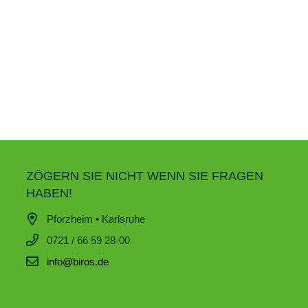
ZÖGERN SIE NICHT WENN SIE FRAGEN
HABEN!
Pforzheim • Karlsruhe
0721 / 66 59 28-00
info@biros.de